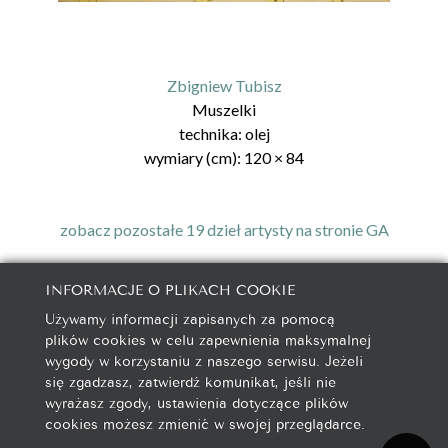
Zbigniew Tubisz
Muszelki
technika:
olej
wymiary (cm):
120
×
84
zobacz pozostałe 19 dzieł artysty na stronie GA
INFORMACJE O PLIKACH COOKIE
Używamy informacji zapisanych za pomocą
galeria@autorska.pl
plików cookies w celu zapewnienia maksymalnej
608 596 314
wygody w korzystaniu z naszego serwisu. Jeżeli
85-078 Bydgoszcz, ul. Chocimska 5
się zgadzasz, zatwierdź komunikat, jeśli nie
wyrażasz zgody, ustawienia dotyczące plików
cookies możesz zmienić w swojej przeglądarce.
Na początek