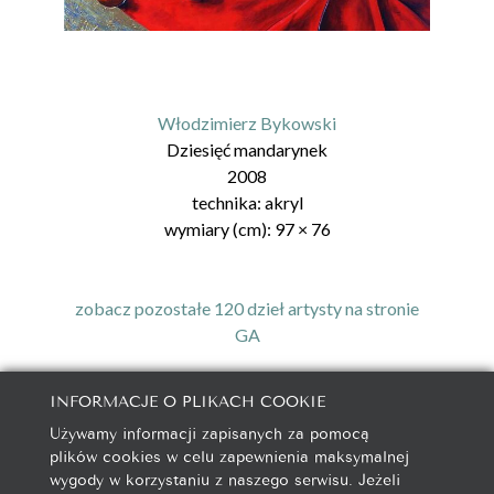
Włodzimierz Bykowski
Dziesięć mandarynek
2008
technika:
akryl
wymiary (cm):
97
×
76
zobacz pozostałe 120 dzieł artysty na stronie
GA
INFORMACJE O PLIKACH COOKIE
Używamy informacji zapisanych za pomocą
galeria@autorska.pl
plików cookies w celu zapewnienia maksymalnej
608 596 314
wygody w korzystaniu z naszego serwisu. Jeżeli
85-078 Bydgoszcz, ul. Chocimska 5