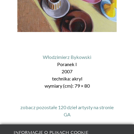
Włodzimierz Bykowski
Poranek I
2007
technika:
akryl
wymiary (cm):
79
×
80
zobacz pozostałe 120 dzieł artysty na stronie
GA
INFORMACJE O PLIKACH COOKIE