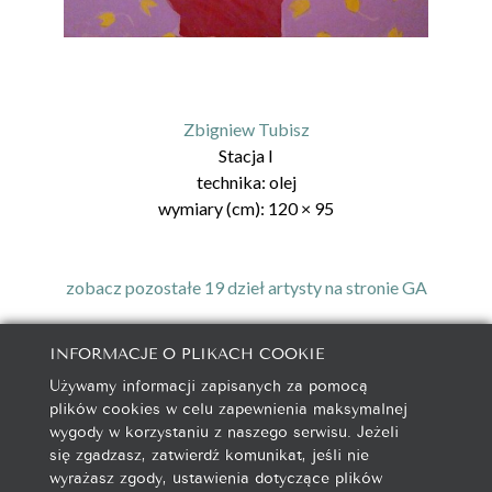
Zbigniew Tubisz
Stacja I
technika:
olej
wymiary (cm):
120
×
95
zobacz pozostałe 19 dzieł artysty na stronie GA
INFORMACJE O PLIKACH COOKIE
Używamy informacji zapisanych za pomocą
galeria@autorska.pl
plików cookies w celu zapewnienia maksymalnej
608 596 314
wygody w korzystaniu z naszego serwisu. Jeżeli
85-078 Bydgoszcz, ul. Chocimska 5
się zgadzasz, zatwierdź komunikat, jeśli nie
wyrażasz zgody, ustawienia dotyczące plików