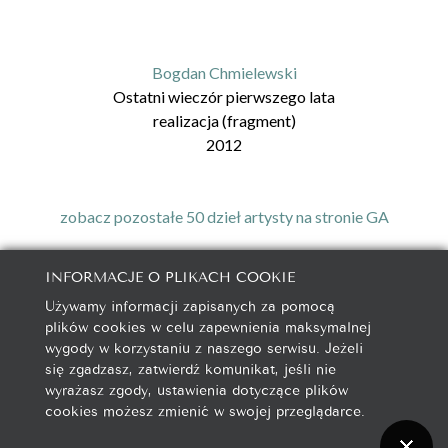
Bogdan Chmielewski
Ostatni wieczór pierwszego lata
realizacja (fragment)
2012
zobacz pozostałe 50 dzieł artysty na stronie GA
INFORMACJE O PLIKACH COOKIE
Używamy informacji zapisanych za pomocą
galeria@autorska.pl
plików cookies w celu zapewnienia maksymalnej
608 596 314
wygody w korzystaniu z naszego serwisu. Jeżeli
85-078 Bydgoszcz, ul. Chocimska 5
się zgadzasz, zatwierdź komunikat, jeśli nie
wyrażasz zgody, ustawienia dotyczące plików
cookies możesz zmienić w swojej przeglądarce.
Na początek