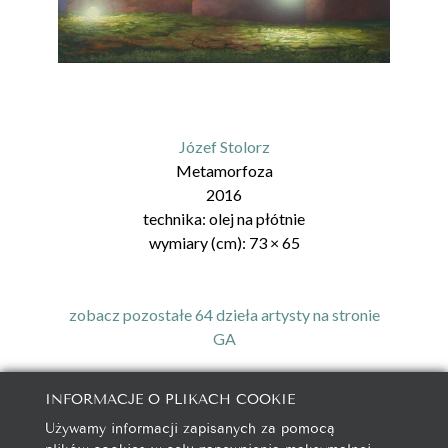
Józef Stolorz
Metamorfoza
2016
technika:
olej na płótnie
wymiary (cm):
73
×
65
zobacz pozostałe 64 dzieła artysty na stronie
GA
INFORMACJE O PLIKACH COOKIE
Używamy informacji zapisanych za pomocą
galeria@autorska.pl
plików cookies w celu zapewnienia maksymalnej