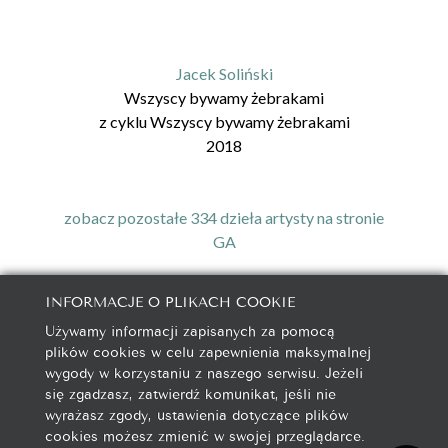
Jacek Soliński
Wszyscy bywamy żebrakami
z cyklu
Wszyscy bywamy żebrakami
2018
zobacz pozostałe 334 dzieła artysty na stronie
GA
INFORMACJE O PLIKACH COOKIE
Używamy informacji zapisanych za pomocą
galeria@autorska.pl
plików cookies w celu zapewnienia maksymalnej
608 596 314
wygody w korzystaniu z naszego serwisu. Jeżeli
85-078 Bydgoszcz, ul. Chocimska 5
się zgadzasz, zatwierdź komunikat, jeśli nie
wyrażasz zgody, ustawienia dotyczące plików
cookies możesz zmienić w swojej przeglądarce.
Na początek