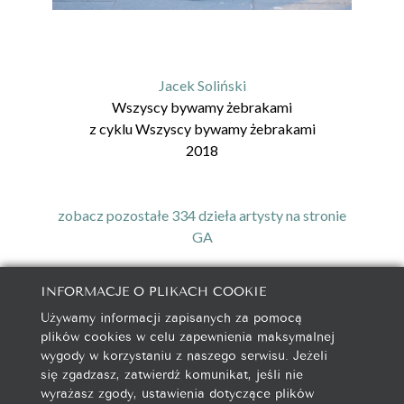
Jacek Soliński
Wszyscy bywamy żebrakami
z cyklu
Wszyscy bywamy żebrakami
2018
zobacz pozostałe 334 dzieła artysty na stronie
GA
INFORMACJE O PLIKACH COOKIE
Używamy informacji zapisanych za pomocą
galeria@autorska.pl
plików cookies w celu zapewnienia maksymalnej
608 596 314
wygody w korzystaniu z naszego serwisu. Jeżeli
85-078 Bydgoszcz, ul. Chocimska 5
się zgadzasz, zatwierdź komunikat, jeśli nie
wyrażasz zgody, ustawienia dotyczące plików