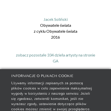
Jacek Soliński
Obywatele świata
z cyklu
Obywatele świata
2016
zobacz pozostałe 334 dzieła artysty na stronie
GA
INFORMACJE O PLIKACH COOKIE
Używamy informacji zapisanych za pomocą
galeria@autorska.pl
plików cookies w celu zapewnienia maksymalnej
608 596 314
wygody w korzystaniu z naszego serwisu. Jeżeli
85-078 Bydgoszcz, ul. Chocimska 5
się zgadzasz, zatwierdź komunikat, jeśli nie
wyrażasz zgody, ustawienia dotyczące plików
cookies możesz zmienić w swojej przeglądarce.
Na początek