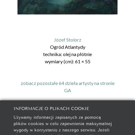
Józef Stolorz
Ogród Atlantydy
technika:
olej na płótnie
wymiary (cm):
61
×
55
zobacz pozostałe 64 dzieła artysty na stronie
GA
INFORMACJE O PLIKACH COOKIE
Używamy informacji zapisanych za pomocą
galeria@autorska.pl
plików cookies w celu zapewnienia maksymalnej
608 596 314
wygody w korzystaniu z naszego serwisu. Jeżeli
85-078 Bydgoszcz, ul. Chocimska 5