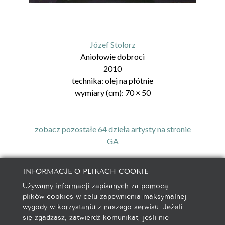
Józef Stolorz
Aniołowie dobroci
2010
technika:
olej na płótnie
wymiary (cm):
70
×
50
zobacz pozostałe 64 dzieła artysty na stronie
GA
INFORMACJE O PLIKACH COOKIE
Używamy informacji zapisanych za pomocą
galeria@autorska.pl
plików cookies w celu zapewnienia maksymalnej
608 596 314
wygody w korzystaniu z naszego serwisu. Jeżeli
85-078 Bydgoszcz, ul. Chocimska 5
się zgadzasz, zatwierdź komunikat, jeśli nie