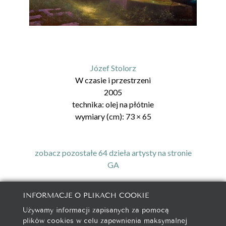
Józef Stolorz
W czasie i przestrzeni
2005
technika:
olej na płótnie
wymiary (cm):
73
×
65
zobacz pozostałe 64 dzieła artysty na stronie
GA
INFORMACJE O PLIKACH COOKIE
Używamy informacji zapisanych za pomocą
galeria@autorska.pl
plików cookies w celu zapewnienia maksymalnej
608 596 314