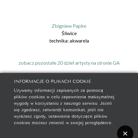
Zbigniew Papke
Śliwice
technika:
akwarela
zobacz pozostałe 20 dzieł artysty na stronie GA
INFORMACJE O PLIKACH COOKIE
Używamy informacji zapisanych za pomocą
galeria@autorska.pl
plików cookies w celu zapewnienia maksymalnej
608 596 314
wygody w korzystaniu z naszego serwisu. Jeżeli
85-078 Bydgoszcz, ul. Chocimska 5
się zgadzasz, zatwierdź komunikat, jeśli nie
wyrażasz zgody, ustawienia dotyczące plików
cookies możesz zmienić w swojej przeglądarce.
Na początek