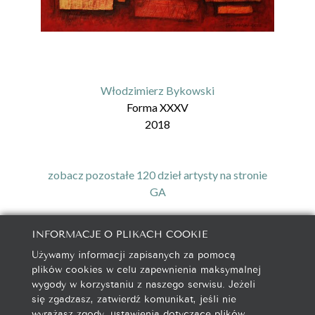
Włodzimierz Bykowski
Forma XXXV
2018
zobacz pozostałe 120 dzieł artysty na stronie
GA
INFORMACJE O PLIKACH COOKIE
Używamy informacji zapisanych za pomocą
galeria@autorska.pl
plików cookies w celu zapewnienia maksymalnej
608 596 314
wygody w korzystaniu z naszego serwisu. Jeżeli
85-078 Bydgoszcz, ul. Chocimska 5
się zgadzasz, zatwierdź komunikat, jeśli nie
wyrażasz zgody, ustawienia dotyczące plików