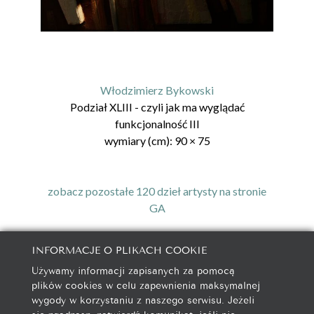
Włodzimierz Bykowski
Podział XLIII - czyli jak ma wyglądać
funkcjonalność III
wymiary (cm):
90
×
75
zobacz pozostałe 120 dzieł artysty na stronie
GA
INFORMACJE O PLIKACH COOKIE
Używamy informacji zapisanych za pomocą
galeria@autorska.pl
plików cookies w celu zapewnienia maksymalnej
608 596 314
wygody w korzystaniu z naszego serwisu. Jeżeli
85-078 Bydgoszcz, ul. Chocimska 5
się zgadzasz, zatwierdź komunikat, jeśli nie