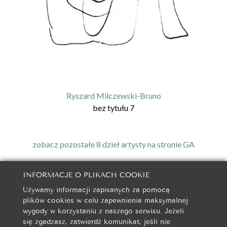
Ryszard Milczewski-Bruno
bez tytułu 7
zobacz pozostałe 8 dzieł artysty na stronie GA
INFORMACJE O PLIKACH COOKIE
Używamy informacji zapisanych za pomocą
galeria@autorska.pl
plików cookies w celu zapewnienia maksymalnej
608 596 314
wygody w korzystaniu z naszego serwisu. Jeżeli
85-078 Bydgoszcz, ul. Chocimska 5
się zgadzasz, zatwierdź komunikat, jeśli nie