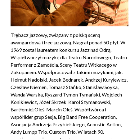
Trębacz jazzowy, związany z polską sceną
awangardową i free jazzową. Nagrał ponad 50 płyt. W
1969 został laureatem konkursu Jazz nad Odrą.
Współtworzył muzykę dla Teatru Narodowego, Teatru
Performer z Zamościa, Sceny Teatru Witkacego w
Zakopanem. Współpracował z takimi muzykami, jak:
Helmut Nadolski, Jacek Bednarek, Andrzej Kurylewicz,
Czesław Niemen, Tomasz Stańko, Stanisław Soyka,
Wanda Warska, Ryszard Tymon Tymański, Wojciech
Konikiewicz, Józef Skrzek, Karol Szymanowski,
Bartłomiej Oleś, Marcin Oleś. Współtwórca i
współlider grup Sesja, Big Band Free Cooperation,
Asocjacja Andrzeja Przybielskiego, Acoustic Action,
Andy Lumpp Trio, Custom Trio. W latach 90.