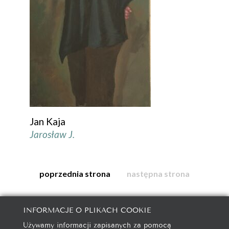
Jan Kaja
Jarosław J.
poprzednia strona
następna strona
INFORMACJE O PLIKACH COOKIE
Używamy informacji zapisanych za pomocą
galeria@autorska.pl