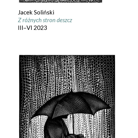
Jacek Soliński
Z różnych stron deszcz
III–VI 2023