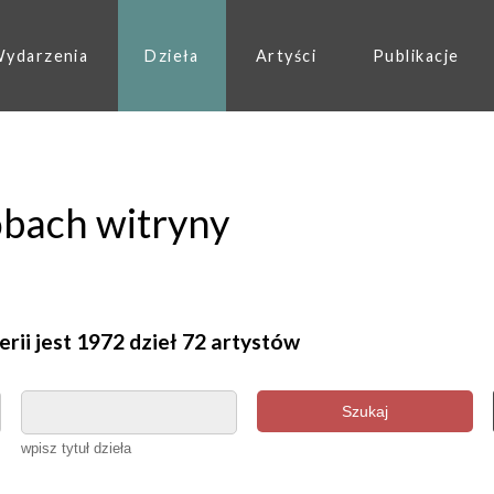
ydarzenia
Dzieła
Artyści
Publikacje
obach witryny
erii jest 1972 dzieł 72 artystów
Szukaj
wpisz tytuł dzieła