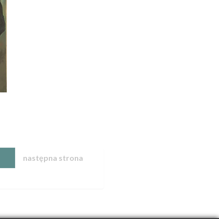
10
następna strona