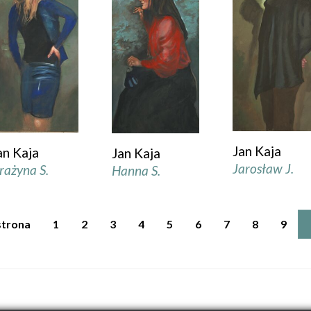
Jan Kaja
an Kaja
Jan Kaja
Jarosław J.
rażyna S.
Hanna S.
strona
1
2
3
4
5
6
7
8
9