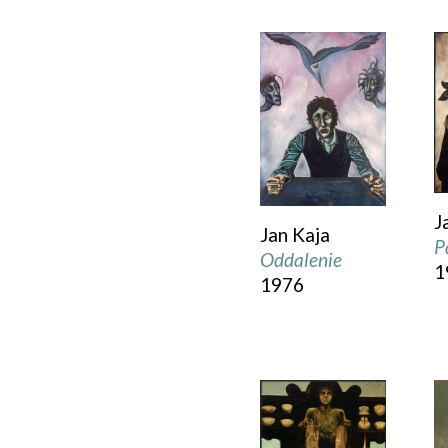
J
Jan Kaja
P
Oddalenie
1
1976