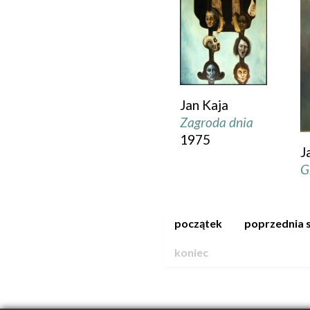
Jan Kaja
Zagroda dnia
1975
J
G
początek
poprzednia 
koniec